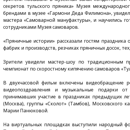
секретов тульского пряника» Музея международног
брендами в музее «Гармони Деда Филимона», увиде
мастера «Самоварной мануфактуры», и научились го
сотрудниками Музея самоваров.
«Пряничные истории» рассказали гостям праздника 
фабрик и производств, резчиках пряничных досок, тех
Зрители увидели мастер-шоу по традиционным п
чемпионат по скоростному кипячению самоваров «Ту
В двухчасовой фильм включены видеобращение ро
видеопоздравления и музыкальные подарки от 
принимавших участие в праздниках предыдущих лет
(Москва), группы «Сколот» (Тамбов), Московского ка
Марии Панюковой.
На виртуальных площадках выступили народный фол