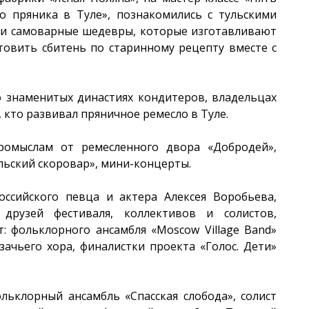
о пряника в Туле», познакомились с тульскими
ли самоварные шедевры, которые изготавливают
товить сбитень по старинному рецепту вместе с
о знаменитых династиях кондитеров, владельцах
, кто развивал пряничное ремесло в Туле.
ромыслам от ремесленного двора «Добродей»,
льский скоровар», мини-концерты.
ссийского певца и актера Алексея Воробьева,
друзей фестиваля, коллективов и солистов,
: фольклорного ансамбля «Moscow Village Band»
зачьего хора, финалистки проекта «Голос. Дети»
ьклорный ансамбль «Спасская слобода», солист